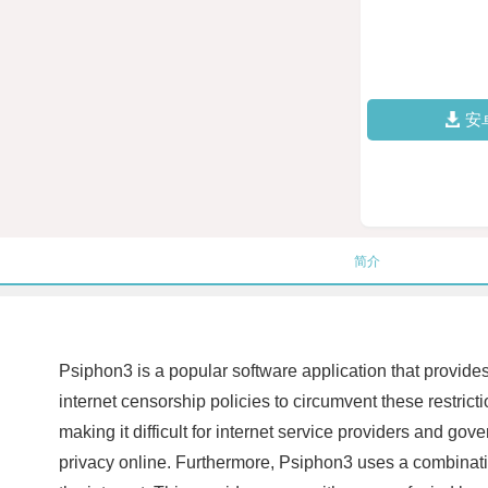
安
简介
Psiphon3 is a popular software application that provides 
internet censorship policies to circumvent these restrict
making it difficult for internet service providers and gov
privacy online. Furthermore, Psiphon3 uses a combinati