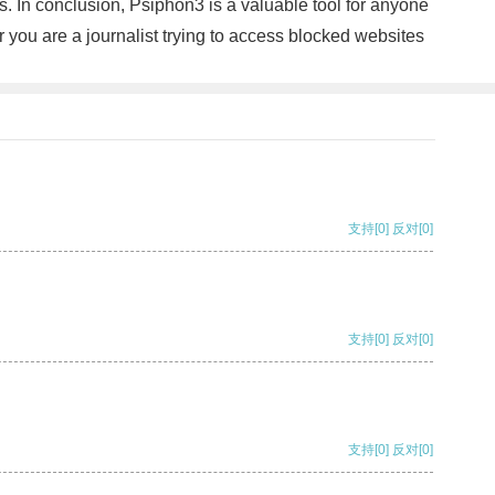
es. In conclusion, Psiphon3 is a valuable tool for anyone
r you are a journalist trying to access blocked websites
支持
[0]
反对
[0]
支持
[0]
反对
[0]
支持
[0]
反对
[0]