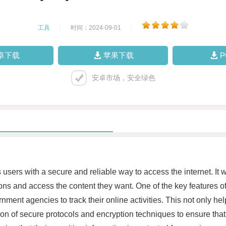
工具
|
时间：2024-09-01
|
卓下载
苹果下载
安卓市场，安全绿色
users with a secure and reliable way to access the internet. It w
ions and access the content they want. One of the key features of 
ernment agencies to track their online activities. This not only h
on of secure protocols and encryption techniques to ensure tha