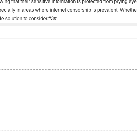
ing that their sensitive information is protected from prying ey
specially in areas where internet censorship is prevalent. Whethe
le solution to consider.#3#
。