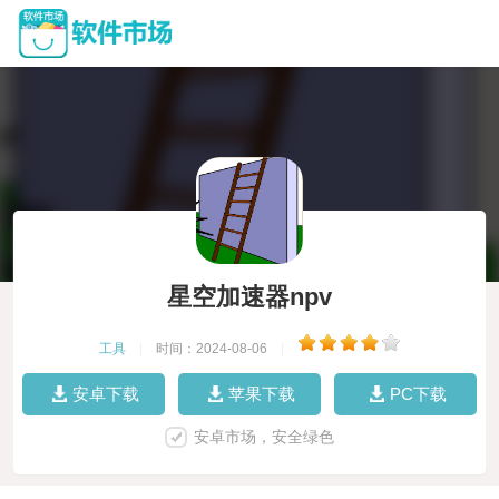
星空加速器npv
工具
|
时间：2024-08-06
|
安卓下载
苹果下载
PC下载
安卓市场，安全绿色